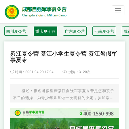
Toggl
naviga
四川夏令营
重庆夏令营
广东夏令营
云南夏令营
成
綦江夏令营 綦江小学生夏令营 綦江暑假军
事夏令

时间：2021-04-20 17:04
浏览：3120次

概述：报名暑假重庆綦江自强军事夏令营是您和孩子
不二的选择，为青少年儿童做一次明智的决定，参加綦江
夏令营活动让您的孩子在这个暑假成长和收获