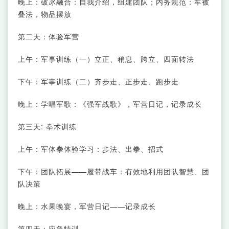
晚上：破冰融合：自我介绍，组建团队；内务规范：军被
叠法，物品摆放
第二天：体验军营
上午：军事训练（一）立正、稍息、跨立、四面转法
下午：军事训练（二）齐步走、正步走、跑步走
晚上：学唱军歌：《强军战歌》，军营日记，记录成长
第三天: 拳术训练
上午：军体拳体验学习：步法、出拳、招式
下午：团队拓展——履带战车：有效地利用团队智慧、团
队决策
晚上：水果晚宴，军营日记——记录成长
第四天：应急特训