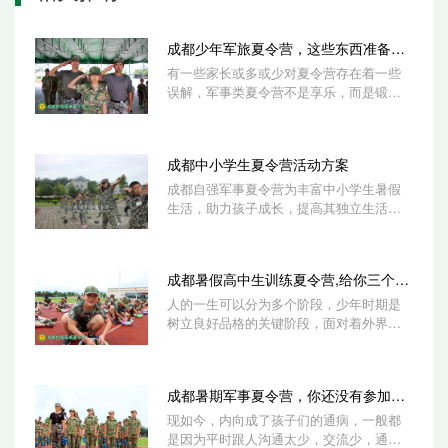
成都少年军旅夏令营，这些东西准备好了
有一些家长或多或少对夏令营存在着一些
误解，军事类夏令营不是享乐，而是锻
炼，它给封闭的应试教育打开了窗口，让
孩子离开...
成都中小学生夏令营活动方案
成都自强军事夏令营为丰富中小学生暑假
生活，助力孩子成长，提高其独立生活能
力和综合素质，定制了多种夏令营活动方
案，家...
成都暑假高中生训练夏令营,给你三个侧重
人的一生可以分为多个阶段，少年时期是
树立良好品格的关键阶段，面对着外界和
自我各种矛盾和困扰，可以说正处在人生
的过渡...
成都暑期军事夏令营，你还没有参加过吗
现如今，内向成了孩子们的通病，一般都
是因为平时跟人沟通太少，交流少，通过