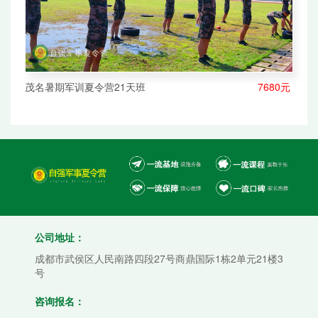
茂名暑期军训夏令营21天班
7680元
公司地址：
成都市武侯区人民南路四段27号商鼎国际1栋2单元21楼3
号
咨询报名：