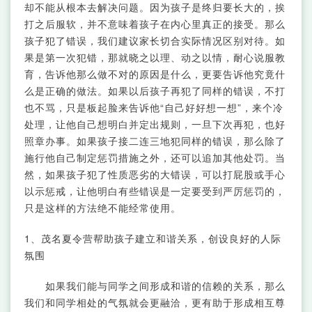
却不能从根本去解决问题。因为孩子是终归要长大的，挨
打之后服软，并不意味着孩子在内心里真正的接受。那么
孩子犯了错误，我们建议家长切合实际情况区别对待。如
果是第一次犯错，那就晓之以理、动之以情，耐心说服教
育，告诉他那么做不对的原因是什么，更要告诉他究竟什
么是正确的做法。如果以后孩子再犯了同样的错误，不打
也不骂，只是板起脸来告诉他“自己好好想一想”，来个冷
处理，让他自己想明白并定出规则，一旦下次再犯，也好
照章办事。如果孩子接二连三地犯同样的错误，那么除了
施行他自己制定惩罚措施之外，还可以追加其他处罚。当
然，如果孩子犯了性质恶劣的大错误，可以打屁股或手心
以示惩戒，让他明白有些错误是一定要受到严厉惩罚的，
只是这样的方法绝不能经常使用。
1、茂名夏令营帮助孩子建立和谐关系，创设良好的人际
氛围
如果我们能与同学之间形成和谐的信赖的关系，那么
我们和同学相处的气氛就会更融洽，更有助于形成相互尊