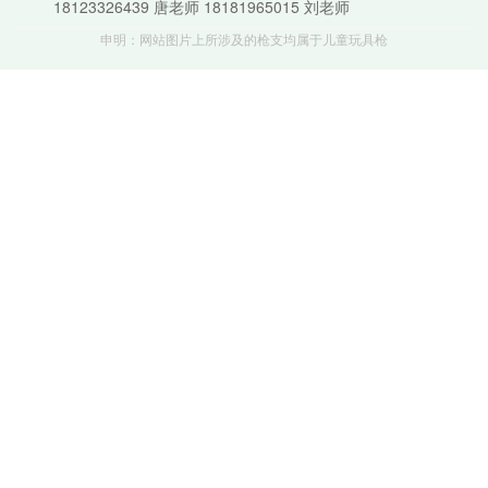
18123326439 唐老师 18181965015 刘老师
申明：网站图片上所涉及的枪支均属于儿童玩具枪