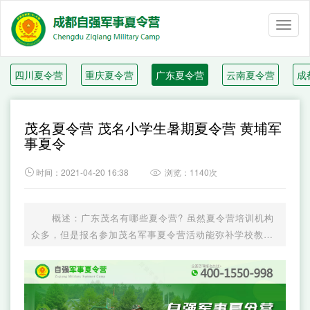
Toggl
naviga
四川夏令营
重庆夏令营
广东夏令营
云南夏令营
成
茂名夏令营 茂名小学生暑期夏令营 黄埔军
事夏令

时间：2021-04-20 16:38
浏览：1140次

概述：广东茂名有哪些夏令营? 虽然夏令营培训机构
众多，但是报名参加茂名军事夏令营活动能弥补学校教育
和家庭教育的不足，情商全面贯穿始终，打造孩子自信坚
毅、具有良好的情绪调节能力。